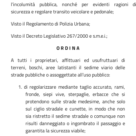
l’incolumità pubblica, nonché per evidenti ragioni d
sicurezza e regolare transito veicolare e pedonale;
Visto il Regolamento di Polizia Urbana;
Visto il Decreto Legislativo 267/2000 e s.m.e.i.;
O R D I N A
A tutti i proprietari, affittuari ed usufruttuari di
terreni, boschi, aree latistanti il sedime viario delle
strade pubbliche o assoggettate all’uso pubblico:
1. di regolarizzare mediante taglio accurato, rami,
fronde, siepi vive, sterpaglie, erbacce che si
protendono sulle strade medesime, anche solo
sul ciglio stradale e cunette, in modo che non
sia ristretto il sedime stradale o comunque non
risulti danneggiato o ingombrato il passaggio e
garantita la sicurezza viabile;