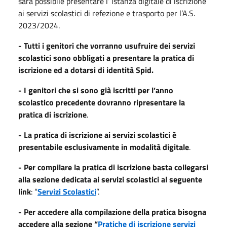
sarà possibile presentare l’ istanza digitale di iscrizione
ai servizi scolastici di refezione e trasporto per l’A.S.
2023/2024.
- Tutti i genitori che vorranno usufruire dei servizi
scolastici sono obbligati a presentare la pratica di
iscrizione ed a dotarsi di identità Spid
.
- I genitori che si sono già iscritti per l’anno
scolastico precedente
dovranno ripresentare la
pratica di iscrizione
.
- La pratica di iscrizione ai servizi scolastici è
presentabile esclusivamente in modalità digitale
.
- Per compilare la pratica di iscrizione basta collegarsi
alla sezione dedicata ai servizi scolastici al seguente
link
: “
Servizi Scolastici
”.
- Per accedere alla compilazione della pratica bisogna
accedere alla sezione “
Pratiche di iscrizione servizi