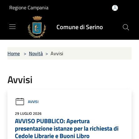
Salta al contenuto principale
Regione Campania
Comune di Serino
Home
>
Novità
>
Avvisi
Avvisi
AVVISI
29 LUGLIO 2026
AVVISO PUBBLICO: Apertura
presentazione istanze per la richiesta di
Cedole Librarie e Buoni Libro