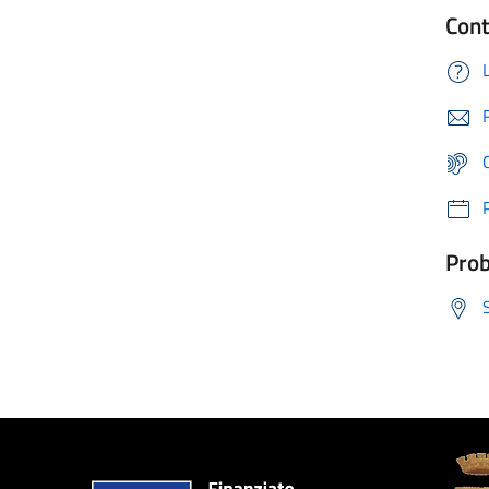
Cont
Prob