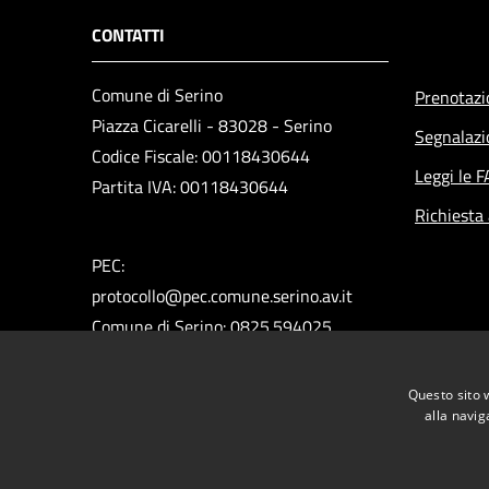
CONTATTI
Comune di Serino
Prenotaz
Piazza Cicarelli - 83028 - Serino
Segnalazi
Codice Fiscale: 00118430644
Leggi le 
Partita IVA: 00118430644
Richiesta
PEC:
protocollo@pec.comune.serino.av.it
Comune di Serino: 0825.594025
Polizia Municipale: 0825.592313
Ufficio del Sindaco: 0825.594660
Questo sito 
Ufficio Assessori: 0825.594296
alla navig