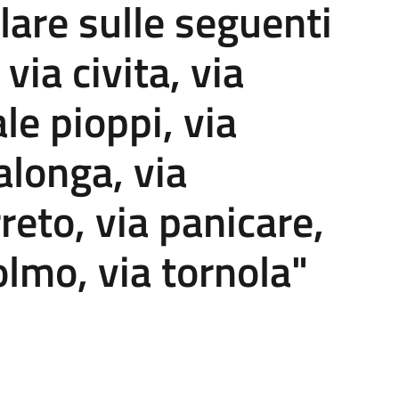
olare sulle seguenti
via civita, via
ale pioppi, via
alonga, via
reto, via panicare,
olmo, via tornola"