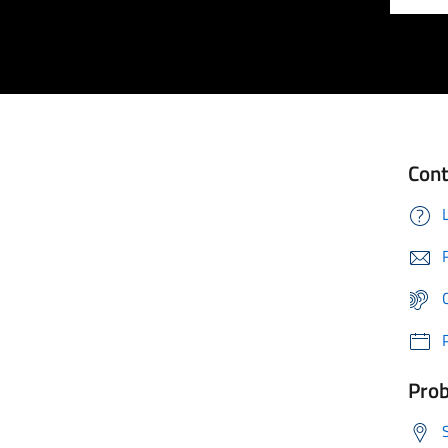
Cont
Prob