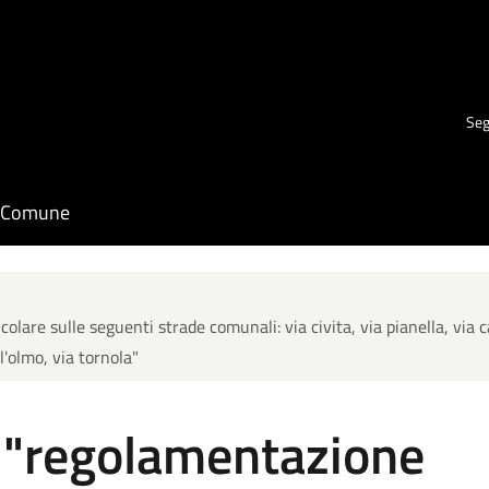
Seg
il Comune
olare sulle seguenti strade comunali: via civita, via pianella, via c
l'olmo, via tornola"
: "regolamentazione