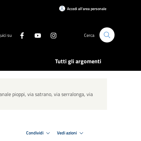
Accedi all'area personale
uici su
Cerca
Tutti gli argomenti
anale pioppi, via satrano, via serralonga, via
Condividi
Vedi azioni