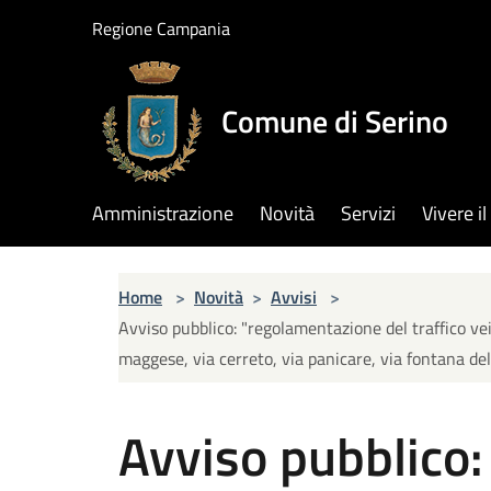
Salta al contenuto principale
Regione Campania
Comune di Serino
Amministrazione
Novità
Servizi
Vivere 
Home
>
Novità
>
Avvisi
>
Avviso pubblico: "regolamentazione del traffico veic
maggese, via cerreto, via panicare, via fontana del
Avviso pubblico