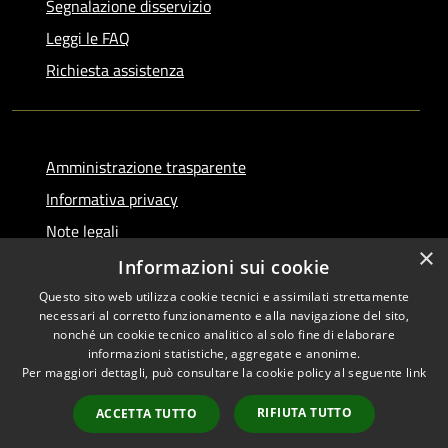
Segnalazione disservizio
Leggi le FAQ
Richiesta assistenza
Amministrazione trasparente
Informativa privacy
Note legali
×
Dichiarazione di accessibilità
Informazioni sui cookie
Questo sito web utilizza cookie tecnici e assimilati strettamente
necessari al corretto funzionamento e alla navigazione del sito,
nonché un cookie tecnico analitico al solo fine di elaborare
informazioni statistiche, aggregate e anonime.
RSS
Copyright © 2026 • Comune di
Per maggiori dettagli, può consultare la cookie policy al seguente
link
Accessibilità
Serino • Powered by
Privacy
Municipium
Accesso
•
RIFIUTA TUTTO
ACCETTA TUTTO
Cookie
redazione