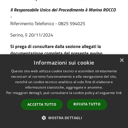
Il Responsabile Unico del Procedimento è Marina ROCCO
-
Riferimento Telefonico - 0825 594025
Serino, lì 20/11/2024
Si prega di consultare dalla sezione allegati la
documentazione completa del presente avviso
×
pubblico.
Informazioni sui cookie
Questo sito web utilizza cookie tecnici e assimilati strettamente
necessari al corretto funzionamento e alla navigazione del sito,
nonché un cookie tecnico analitico al solo fine di elaborare
A cura di
informazioni statistiche, aggregate e anonime.
Per maggiori dettagli, può consultare la cookie policy al seguente
link
RIFIUTA TUTTO
ACCETTA TUTTO
Anagrafe - Stato Civile e Statistica -
MOSTRA DETTAGLI
Elettorale e Leva - Relazioni col