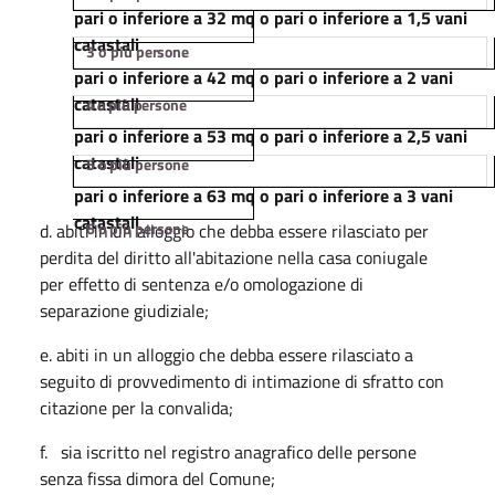
pari o inferiore a 32 mq o pari o inferiore a 1,5 vani
catastali
3 o
più
persone
pari o inferiore a 42 mq o pari o inferiore a 2 vani
catastali
4
o
più
persone
pari o inferiore a 53 mq o pari o inferiore a 2,5 vani
catastali
5
o più
persone
pari o inferiore a 63 mq o pari o inferiore a 3 vani
catastali
6
o
più
persone
d. abiti in un alloggio che debba essere rilasciato per
perdita del diritto all'abitazione nella casa coniugale
per effetto di sentenza e/o omologazione di
separazione giudiziale;
e. abiti in un alloggio che debba essere rilasciato a
seguito di provvedimento di intimazione di sfratto con
citazione per la convalida;
f. sia iscritto nel registro anagrafico delle persone
senza fissa dimora del Comune;