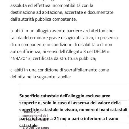
assoluta ed effettiva incompatibilità con la
destinazione ad abitazione, accertate e documentate
dall'autorità pubblica competente;
b. abiti in un alloggio avente barriere architettoniche
tali da determinare grave disagio abitativo, in presenza
di un componente in condizione di disabilità o di non
autosufficienza, ai sensi dell'Allegato 3 del DPCM n.
159/2013, certificata da struttura pubblica;
c. abiti in una condizione di sovraffollamento come
definita nella seguente tabella:
Superficie catastale dell'alloggio escluse aree
scoperte o, solo in caso di assem.a del valore della
superficie catastale in visura, numero di vani catastali
Numero di
componenti del
pari o inferiore a 21 mq o pari o inferiore a I vano
nucleo
familiare
catastale
2
o
più
persone