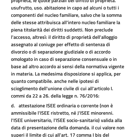
proprietà, le quote parziali del diritto di proprietà.
usufrutto, uso. abitazione in capo ad alcuni o tutti i
componenti del nucleo familiare, salvo che la somma
delle stesse attribuisca all'intero nucleo familiare la
piena titolarità dei diritti suddetti. Non preclude
l'accesso, altresì: il diritto di proprietà dell'alloggio
assegnato al coniuge per effetto di sentenza di
divorzio o di separazione giudiziale o di accordo
omologato in caso di separazione consensuale o in
base ad altro accordo ai sensi della normativa vigente
in materia. La medesima disposizione si applica, per
quanto compatibile. anche nelle ipotesi di
scioglimento dell'unione civile di cui all'articolo I.
commi da 22 a 26. della legge n. 76/2016:
d. attestazione ISEE ordinaria o corrente (non è
ammissibile l'ISEE ristretto, né J'ISEE minorenni.
l'ISEE universitario, l'ISEE socio-sanitario) valida alla
data di presentazione della domanda. il cui valore non
superi il limite di cui all'art. 17 comma I bis del