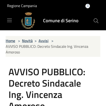
Salta al contenuto principale
Regione Campania
Comune di Serino
Home
>
Novità
>
Avvisi
>
AVVISO PUBBLICO: Decreto Sindacale Ing. Vincenza
Amoroso
AVVISO PUBBLICO:
Decreto Sindacale
Ing. Vincenza
Amoroso