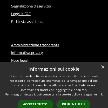
Segnalazione disservizio
Leggi le FAQ
Richiesta assistenza
Amministrazione trasparente
Informativa privacy
Note legali
×
Dichiarazione di accessibilità
Informazioni sui cookie
Questo sito web utilizza cookie tecnici e assimilati strettamente
necessari al corretto funzionamento e alla navigazione del sito,
nonché un cookie tecnico analitico al solo fine di elaborare
informazioni statistiche, aggregate e anonime.
RSS
Copyright © 2026 • Comune di
Per maggiori dettagli, può consultare la cookie policy al seguente
link
Accessibilità
Serino • Powered by
Privacy
Municipium
Accesso
•
RIFIUTA TUTTO
ACCETTA TUTTO