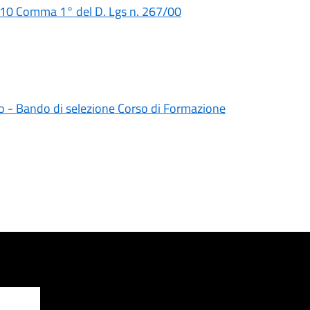
 110 Comma 1° del D. Lgs n. 267/00
 - Bando di selezione Corso di Formazione