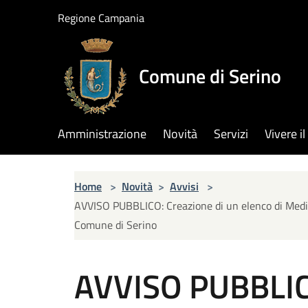
Salta al contenuto principale
Regione Campania
Comune di Serino
Amministrazione
Novità
Servizi
Vivere 
Home
>
Novità
>
Avvisi
>
AVVISO PUBBLICO: Creazione di un elenco di Medici 
Comune di Serino
AVVISO PUBBLICO