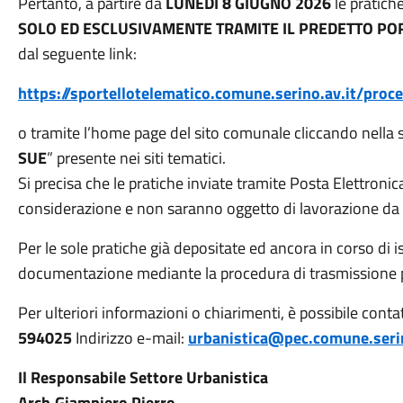
Pertanto, a partire da
LUNEDÌ 8 GIUGNO 2026
le pratiche
SOLO ED ESCLUSIVAMENTE TRAMITE IL PREDETTO PO
dal seguente link:
https://sportellotelematico.comune.serino.av.it/pro
o tramite l’home page del sito comunale cliccando nella
SUE
” presente nei siti tematici.
Si precisa che le pratiche inviate tramite Posta Elettroni
considerazione e non saranno oggetto di lavorazione da p
Per le sole pratiche già depositate ed ancora in corso di is
documentazione mediante la procedura di trasmissione 
Per ulteriori informazioni o chiarimenti, è possibile conta
594025
Indirizzo e-mail:
urbanistica@pec.comune.serin
Il Responsabile Settore Urbanistica
Arch.Giampiero Pierro