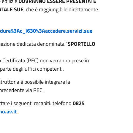
 edilizie
DOVRANNO ESSERE PRESENTATE
RTALE SUE
, che è raggiungibile direttamente
cedure%3Ac_i630%3Aaccedere.servizi.sue
 sezione dedicata denominata “
SPORTELLO
ca Certificata (PEC) non verranno prese in
arte degli uffici competenti.
truttoria è possibile integrare la
precedente via PEC.
ttare i seguenti recapiti: telefono
0825
o.av.it