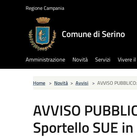
Salta al contenuto principale
Regione Campania
Comune di Serino
Amministrazione
Novità
Servizi
Vivere 
Home
>
Novità
>
Avvisi
>
AVVISO PUBBLICO: A
AVVISO PUBBLICO
Sportello SUE in