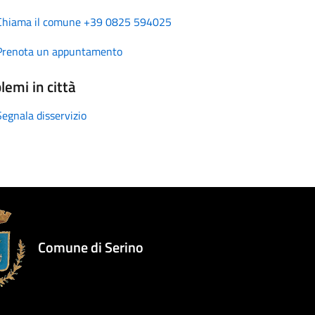
Chiama il comune +39 0825 594025
Prenota un appuntamento
lemi in città
Segnala disservizio
Comune di Serino