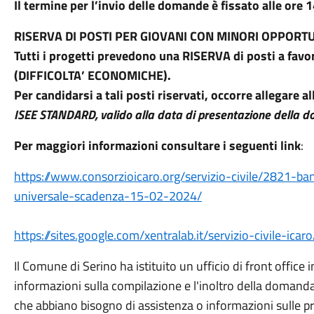
Il termine per l’invio delle domande è fissato alle or
RISERVA DI POSTI PER GIOVANI CON MINORI OPPORTU
Tutti i progetti prevedono una RISERVA di posti a f
(DIFFICOLTA’ ECONOMICHE).
Per candidarsi a tali posti riservati, occorre allegare 
ISEE STANDARD, valido alla data di presentazione della do
Per maggiori informazioni consultare i seguenti link
:
https://www.consorzioicaro.org/servizio-civile/2821-ba
universale-scadenza-15-02-2024/
https://sites.google.com/xentralab.it/servizio-civile-ic
Il Comune di Serino ha istituito un ufficio di front office
informazioni sulla compilazione e l'inoltro della domanda 
che abbiano bisogno di assistenza o informazioni sulle p