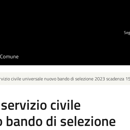
Seg
il Comune
ervizio civile universale nuovo bando di selezione 2023 scadenza
servizio civile
 bando di selezione