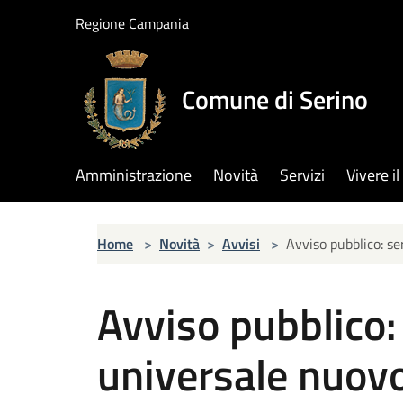
Salta al contenuto principale
Regione Campania
Comune di Serino
Amministrazione
Novità
Servizi
Vivere 
Home
>
Novità
>
Avvisi
>
Avviso pubblico: s
Avviso pubblico: 
universale nuovo