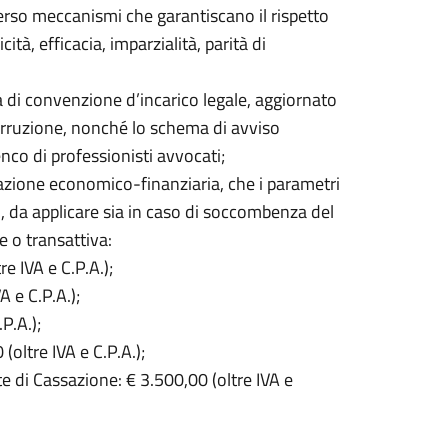
verso meccanismi che garantiscano il rispetto
cità, efficacia, imparzialità, parità di
 di convenzione d’incarico legale, aggiornato
corruzione, nonché lo schema di avviso
enco di professionisti avvocati;
mmazione economico-finanziaria, che i parametri
i, da applicare sia in caso di soccombenza del
 o transattiva:
re IVA e C.P.A.);
A e C.P.A.);
P.A.);
(oltre IVA e C.P.A.);
rte di Cassazione: € 3.500,00 (oltre IVA e