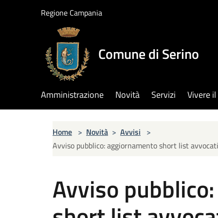
Salta al contenuto principale
Regione Campania
Comune di Serino
Amministrazione
Novità
Servizi
Vivere 
Home
>
Novità
>
Avvisi
>
Avviso pubblico: aggiornamento short list avvocati 
Avviso pubblico
short list avvoca