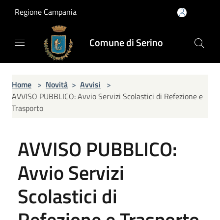
Salta al contenuto principale
Regione Campania
Comune di Serino
Home
>
Novità
>
Avvisi
>
AVVISO PUBBLICO: Avvio Servizi Scolastici di Refezione e
Trasporto
AVVISO PUBBLICO:
Avvio Servizi
Scolastici di
Refezione e Trasporto