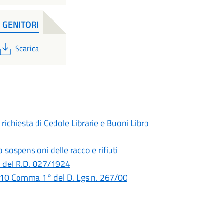
 GENITORI
PDF
Scarica
ichiesta di Cedole Librarie e Buoni Libro
sospensioni delle raccole rifiuti
9 del R.D. 827/1924
 110 Comma 1° del D. Lgs n. 267/00