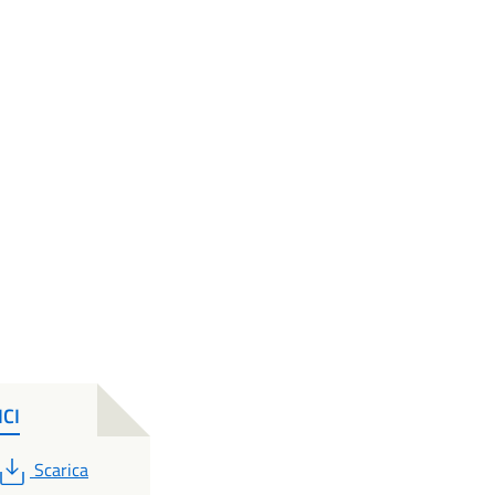
ICI
PDF
Scarica