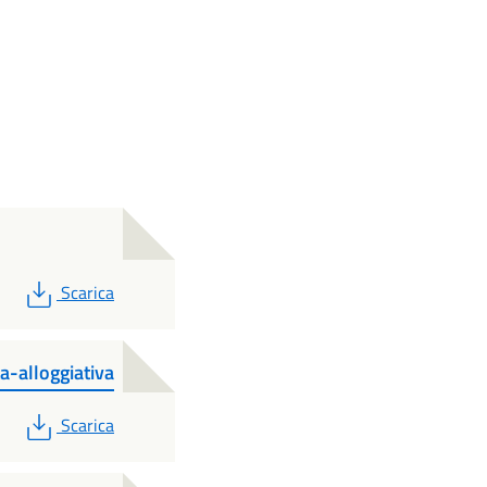
PDF
Scarica
a-alloggiativa
PDF
Scarica