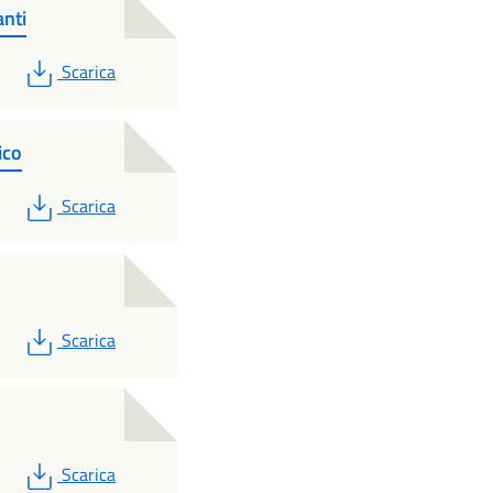
nti
PDF
Scarica
ico
PDF
Scarica
PDF
Scarica
PDF
Scarica