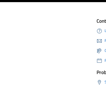
Cont
Prob