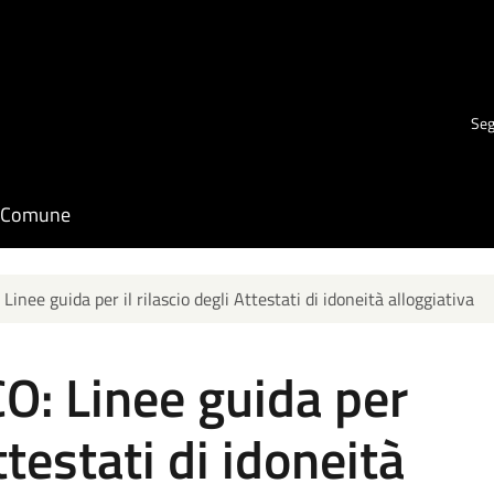
Seg
il Comune
nee guida per il rilascio degli Attestati di idoneità alloggiativa
: Linee guida per
Attestati di idoneità