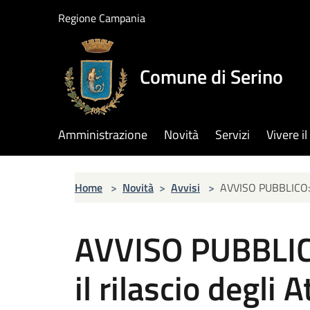
Salta al contenuto principale
Regione Campania
Comune di Serino
Amministrazione
Novità
Servizi
Vivere 
Home
>
Novità
>
Avvisi
>
AVVISO PUBBLICO: Li
AVVISO PUBBLICO
il rilascio degli 