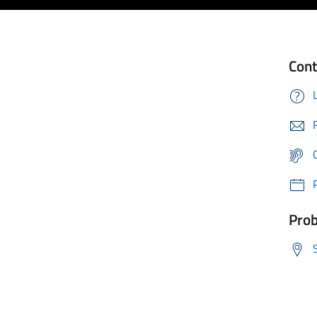
Cont
Prob