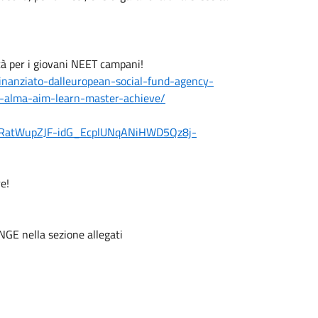
à per i giovani NEET campani!
nanziato-dalleuropean-social-fund-agency-
ve-alma-aim-learn-master-achieve/
QxRatWupZJF-idG_EcplUNqANiHWD5Qz8j-
e!
GE nella sezione allegati