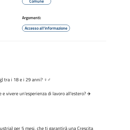
Comune
Argomenti:
Accesso all'informazione
tra i 18 e i 29 anni? ♀️‍♂️
e vivere un'esperienza di lavoro all'estero? ✈️
Austria) per 5 mesi, che ti garantirà una Crescita