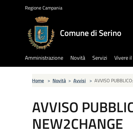
Salta al contenuto principale
Regione Campania
Comune di Serino
Amministrazione
Novità
Servizi
Vivere 
Home
>
Novità
>
Avvisi
>
AVVISO PUBBLICO
AVVISO PUBBLIC
NEW2CHANGE