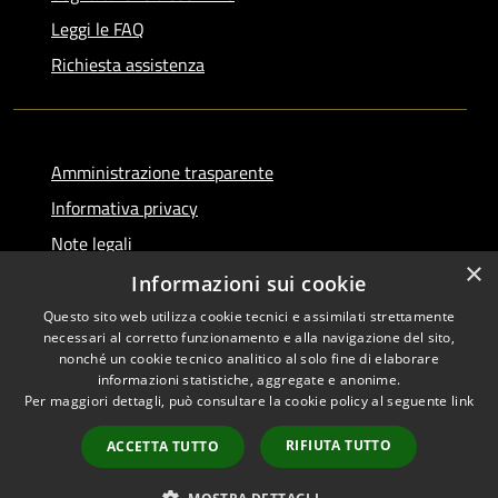
Leggi le FAQ
Richiesta assistenza
Amministrazione trasparente
Informativa privacy
Note legali
×
Dichiarazione di accessibilità
Informazioni sui cookie
Questo sito web utilizza cookie tecnici e assimilati strettamente
necessari al corretto funzionamento e alla navigazione del sito,
nonché un cookie tecnico analitico al solo fine di elaborare
informazioni statistiche, aggregate e anonime.
RSS
Copyright © 2026 • Comune di
Per maggiori dettagli, può consultare la cookie policy al seguente
link
Accessibilità
Serino • Powered by
Privacy
Municipium
Accesso
•
RIFIUTA TUTTO
ACCETTA TUTTO
Cookie
redazione
Mappa del sito