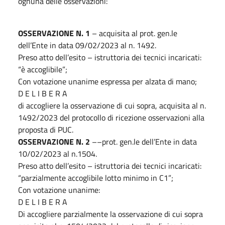
ognuna delle osservazioni:
OSSERVAZIONE N. 1
– acquisita al prot. gen.le
dell’Ente in data 09/02/2023 al n. 1492.
Preso atto dell’esito – istruttoria dei tecnici incaricati:
“è accoglibile”;
Con votazione unanime espressa per alzata di mano;
D E L I B E R A
di accogliere la osservazione di cui sopra, acquisita al n.
1492/2023 del protocollo di ricezione osservazioni alla
proposta di PUC.
OSSERVAZIONE N. 2
––prot. gen.le dell’Ente in data
10/02/2023 al n.1504.
Preso atto dell’esito – istruttoria dei tecnici incaricati:
“parzialmente accoglibile lotto minimo in C1”;
Con votazione unanime:
D E L I B E R A
Di accogliere parzialmente la osservazione di cui sopra