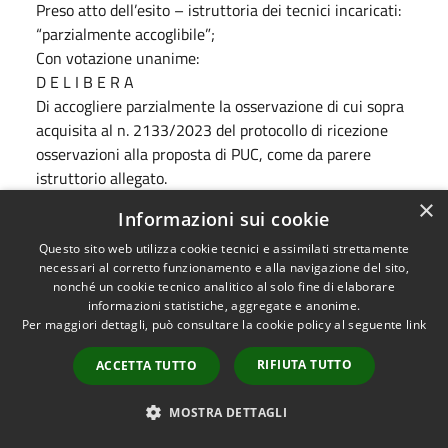
Preso atto dell’esito – istruttoria dei tecnici incaricati:
“parzialmente accoglibile”;
Con votazione unanime:
D E L I B E R A
Di accogliere parzialmente la osservazione di cui sopra
acquisita al n. 2133/2023 del protocollo di ricezione
osservazioni alla proposta di PUC, come da parere
istruttorio allegato.
OSSERVAZIONE N. 16
––prot. gen.le dell’Ente in data
×
Informazioni sui cookie
28/02/2023 al n. 2142.
Preso atto dell’esito – istruttoria dei tecnici incaricati:
Questo sito web utilizza cookie tecnici e assimilati strettamente
necessari al corretto funzionamento e alla navigazione del sito,
“parzialmente accoglibile”;
nonché un cookie tecnico analitico al solo fine di elaborare
Con votazione unanime:
informazioni statistiche, aggregate e anonime.
D E L I B E R A
Per maggiori dettagli, può consultare la cookie policy al seguente
link
Di accogliere parzialmente la osservazione di cui sopra
RIFIUTA TUTTO
ACCETTA TUTTO
acquisita al n. 2142/2023 del protocollo di ricezione
osservazioni alla proposta di PUC, come da parere
MOSTRA DETTAGLI
istruttorio allegato.
OSSERVAZIONE N. 17
––prot. gen.le dell’Ente in data