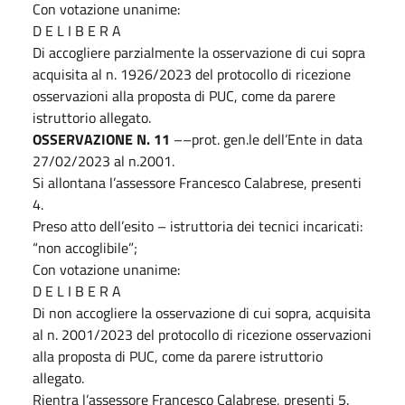
Con votazione unanime:
D E L I B E R A
Di accogliere parzialmente la osservazione di cui sopra
acquisita al n. 1926/2023 del protocollo di ricezione
osservazioni alla proposta di PUC, come da parere
istruttorio allegato.
OSSERVAZIONE N. 11
––prot. gen.le dell’Ente in data
27/02/2023 al n.2001.
Si allontana l’assessore Francesco Calabrese, presenti
4.
Preso atto dell’esito – istruttoria dei tecnici incaricati:
“non accoglibile”;
Con votazione unanime:
D E L I B E R A
Di non accogliere la osservazione di cui sopra, acquisita
al n. 2001/2023 del protocollo di ricezione osservazioni
alla proposta di PUC, come da parere istruttorio
allegato.
Rientra l’assessore Francesco Calabrese, presenti 5.