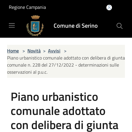
Salta al contenuto principale
Regione Campania
Comune di Serino
Home
>
Novità
>
Avvisi
>
Piano urbanistico comunale adottato con delibera di giunta
comunale n. 228 del 27/12/2022 - determinazioni sulle
osservazioni al p.u.c.
Piano urbanistico
comunale adottato
con delibera di giunta