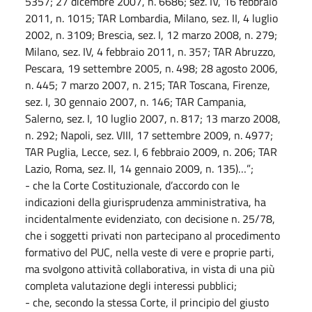
5357; 27 dicembre 2007, n. 6686; sez. IV, 16 febbraio
2011, n. 1015; TAR Lombardia, Milano, sez. II, 4 luglio
2002, n. 3109; Brescia, sez. I, 12 marzo 2008, n. 279;
Milano, sez. IV, 4 febbraio 2011, n. 357; TAR Abruzzo,
Pescara, 19 settembre 2005, n. 498; 28 agosto 2006,
n. 445; 7 marzo 2007, n. 215; TAR Toscana, Firenze,
sez. I, 30 gennaio 2007, n. 146; TAR Campania,
Salerno, sez. I, 10 luglio 2007, n. 817; 13 marzo 2008,
n. 292; Napoli, sez. VIII, 17 settembre 2009, n. 4977;
TAR Puglia, Lecce, sez. I, 6 febbraio 2009, n. 206; TAR
Lazio, Roma, sez. II, 14 gennaio 2009, n. 135)…”;
- che la Corte Costituzionale, d’accordo con le
indicazioni della giurisprudenza amministrativa, ha
incidentalmente evidenziato, con decisione n. 25/78,
che i soggetti privati non partecipano al procedimento
formativo del PUC, nella veste di vere e proprie parti,
ma svolgono attività collaborativa, in vista di una più
completa valutazione degli interessi pubblici;
- che, secondo la stessa Corte, il principio del giusto