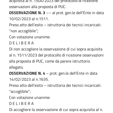
acquisita al n. 1504/2023 del protocollo di ricezione
osservazioni alla proposta di PUC.
OSSERVAZIONE N. 3
–– al prot. gen.le dell’Ente in data
10/02/2023 al n.1511.
Preso atto dell’esito – istruttoria dei tecnici incaricati:
“non accoglibile”;
Con votazione unanime:
D E L I B E R A
Di non accogliere la osservazione di cui sopra acquisita
al n. 1511/2023 del protocollo di ricezione osservazioni
alla proposta di PUC, come da parere istruttorio
allegato.
OSSERVAZIONE N. 4
– prot. gen.le dell’Ente in data
14/02/2023 al n.1635.
Preso atto dell’esito – istruttoria dei tecnici incaricati:
“accoglibile”;
Con votazione unanime:
D E L I B E R A
Di accogliere la osservazione di cui sopra acquisita al n.