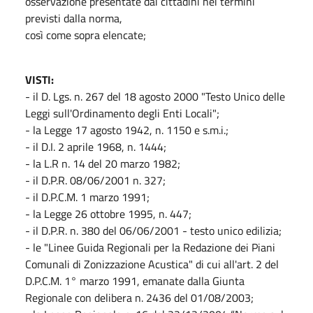
osservazione presentate dai cittadini nei termini
previsti dalla norma,
così come sopra elencate;
VISTI:
- il D. Lgs. n. 267 del 18 agosto 2000 "Testo Unico delle
Leggi sull'Ordinamento degli Enti Locali";
- la Legge 17 agosto 1942, n. 1150 e s.m.i.;
- il D.I. 2 aprile 1968, n. 1444;
- la L.R n. 14 del 20 marzo 1982;
- il D.P.R. 08/06/2001 n. 327;
- il D.P.C.M. 1 marzo 1991;
- la Legge 26 ottobre 1995, n. 447;
- il D.P.R. n. 380 del 06/06/2001 - testo unico edilizia;
- le "Linee Guida Regionali per la Redazione dei Piani
Comunali di Zonizzazione Acustica" di cui all'art. 2 del
D.P.C.M. 1° marzo 1991, emanate dalla Giunta
Regionale con delibera n. 2436 del 01/08/2003;