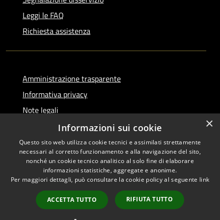
Leggi le FAQ
Richiesta assistenza
Amministrazione trasparente
Informativa privacy
Note legali
×
Dichiarazione di accessibilità
Informazioni sui cookie
Questo sito web utilizza cookie tecnici e assimilati strettamente
necessari al corretto funzionamento e alla navigazione del sito,
nonché un cookie tecnico analitico al solo fine di elaborare
informazioni statistiche, aggregate e anonime.
RSS
Copyright © 2026 • Comune di
Per maggiori dettagli, può consultare la cookie policy al seguente
link
Accessibilità
Serino • Powered by
Privacy
Municipium
Accesso
•
RIFIUTA TUTTO
ACCETTA TUTTO
Cookie
redazione