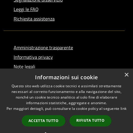
Leggi le FAQ
Richiesta assistenza
Amministrazione trasparente
Informativa privacy
Note legali
×
Dichiarazione di accessibilità
Informazioni sui cookie
Questo sito web utilizza cookie tecnici e assimilati strettamente
necessari al corretto funzionamento e alla navigazione del sito,
nonché un cookie tecnico analitico al solo fine di elaborare
informazioni statistiche, aggregate e anonime.
RSS
Copyright © 2026 • Comune di
Per maggiori dettagli, può consultare la cookie policy al seguente
link
Accessibilità
Serino • Powered by
Privacy
Municipium
Accesso
•
RIFIUTA TUTTO
ACCETTA TUTTO
Cookie
redazione