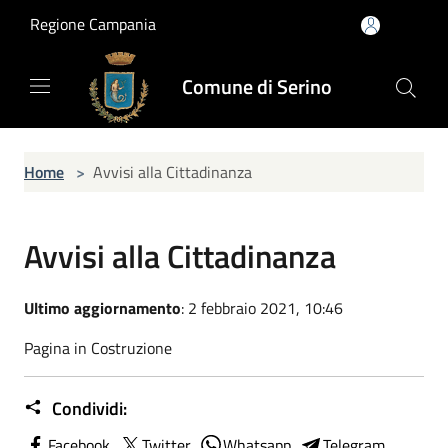
Salta al contenuto principale
Regione Campania
Comune di Serino
Home
>
Avvisi alla Cittadinanza
Avvisi alla Cittadinanza
Ultimo aggiornamento
: 2 febbraio 2021, 10:46
Pagina in Costruzione
Condividi:
Facebook
Twitter
Whatsapp
Telegram