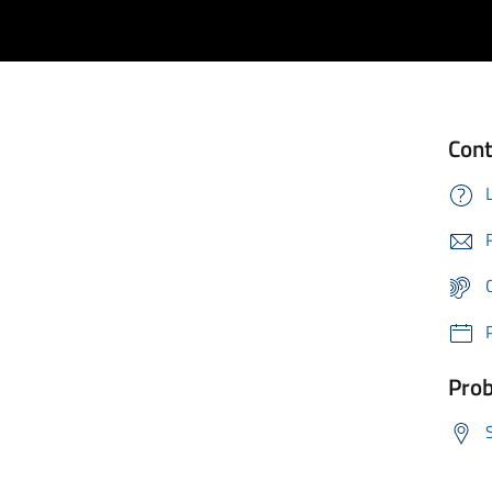
Cont
Prob