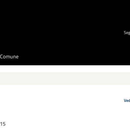
Seg
il Comune
Ved
:15