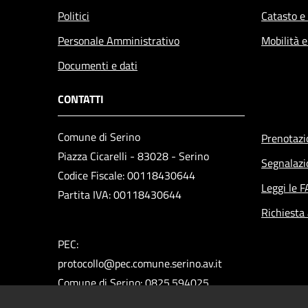
Politici
Catasto e
Personale Amministrativo
Mobilità e
Documenti e dati
CONTATTI
Comune di Serino
Prenotaz
Piazza Cicarelli - 83028 - Serino
Segnalazi
Codice Fiscale: 00118430644
Leggi le 
Partita IVA: 00118430644
Richiesta
PEC:
protocollo@pec.comune.serino.av.it
Comune di Serino: 0825.594025
Polizia Municipale: 0825.592313