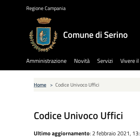
Salta al contenuto principale
Regione Campania
Comune di Serino
Amministrazione
Novità
Servizi
Vivere 
Home
>
Codice Univoco Uffici
Codice Univoco Uffici
Ultimo aggiornamento
: 2 febbraio 2021, 13