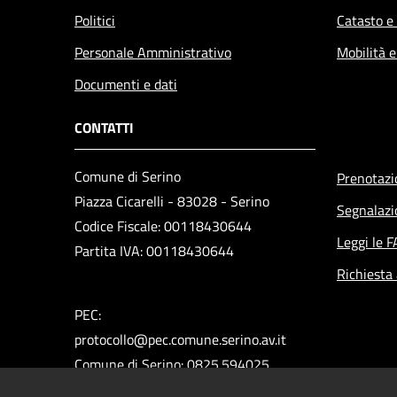
Politici
Catasto e
Personale Amministrativo
Mobilità e
Documenti e dati
CONTATTI
Comune di Serino
Prenotaz
Piazza Cicarelli - 83028 - Serino
Segnalazi
Codice Fiscale: 00118430644
Leggi le 
Partita IVA: 00118430644
Richiesta
PEC:
protocollo@pec.comune.serino.av.it
Comune di Serino: 0825.594025
Polizia Municipale: 0825.592313