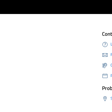
Cont
Prob