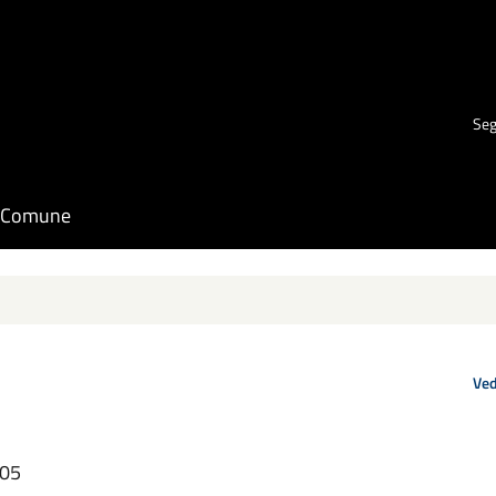
Seg
il Comune
Ved
:05