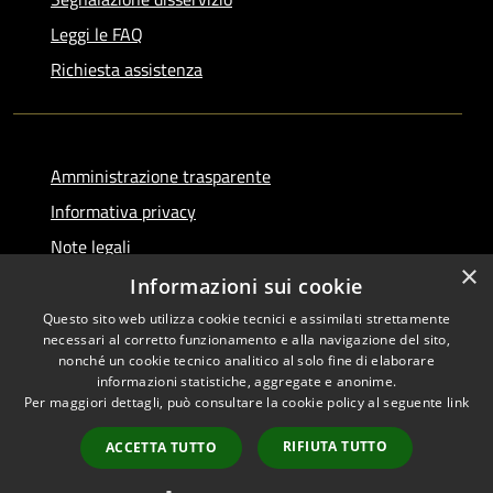
Leggi le FAQ
Richiesta assistenza
Amministrazione trasparente
Informativa privacy
Note legali
×
Dichiarazione di accessibilità
Informazioni sui cookie
Questo sito web utilizza cookie tecnici e assimilati strettamente
necessari al corretto funzionamento e alla navigazione del sito,
nonché un cookie tecnico analitico al solo fine di elaborare
informazioni statistiche, aggregate e anonime.
RSS
Copyright © 2026 • Comune di
Per maggiori dettagli, può consultare la cookie policy al seguente
link
Accessibilità
Serino • Powered by
Privacy
Municipium
Accesso
•
RIFIUTA TUTTO
ACCETTA TUTTO
Cookie
redazione