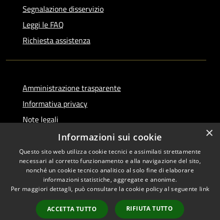
Segnalazione disservizio
Leggi le FAQ
Richiesta assistenza
Amministrazione trasparente
Informativa privacy
Note legali
×
Dichiarazione di accessibilità
Informazioni sui cookie
Questo sito web utilizza cookie tecnici e assimilati strettamente
necessari al corretto funzionamento e alla navigazione del sito,
nonché un cookie tecnico analitico al solo fine di elaborare
informazioni statistiche, aggregate e anonime.
RSS
Copyright © 2026 • Comune di
Per maggiori dettagli, può consultare la cookie policy al seguente
link
Accessibilità
Serino • Powered by
Privacy
Municipium
Accesso
•
RIFIUTA TUTTO
ACCETTA TUTTO
Cookie