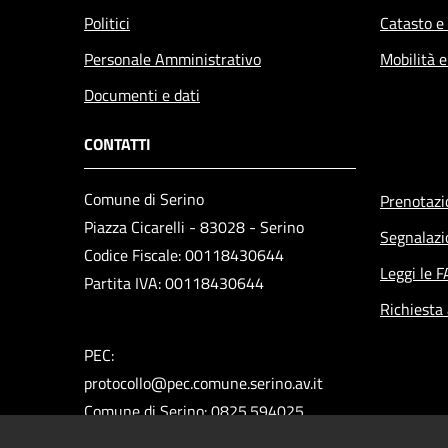
Politici
Catasto e
Personale Amministrativo
Mobilità e
Documenti e dati
CONTATTI
Comune di Serino
Prenotaz
Piazza Cicarelli - 83028 - Serino
Segnalazi
Codice Fiscale: 00118430644
Leggi le 
Partita IVA: 00118430644
Richiesta
PEC:
protocollo@pec.comune.serino.av.it
Comune di Serino: 0825.594025
Polizia Municipale: 0825.592313