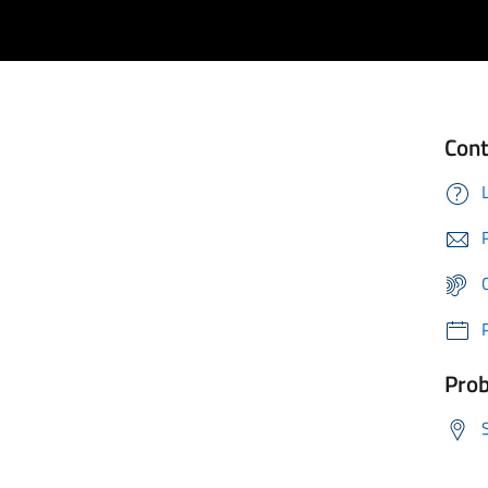
Cont
Prob