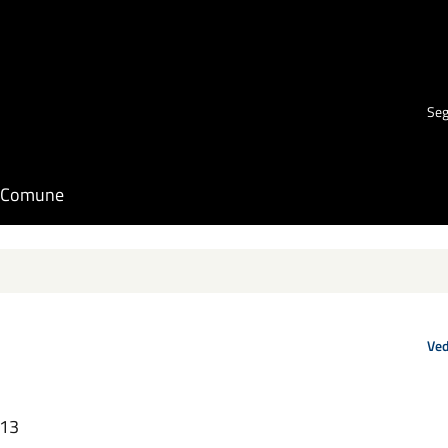
Seg
il Comune
Ved
:13