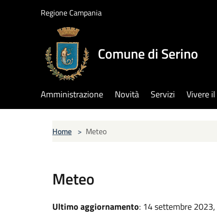
Salta al contenuto principale
Regione Campania
Comune di Serino
Amministrazione
Novità
Servizi
Vivere 
Home
>
Meteo
Meteo
Ultimo aggiornamento
: 14 settembre 2023,