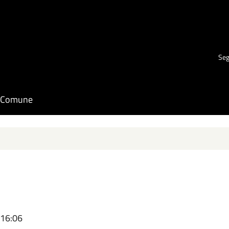
Seg
il Comune
 16:06