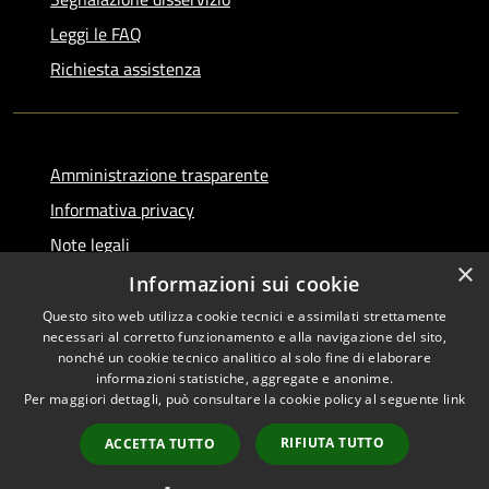
Leggi le FAQ
Richiesta assistenza
Amministrazione trasparente
Informativa privacy
Note legali
×
Dichiarazione di accessibilità
Informazioni sui cookie
Questo sito web utilizza cookie tecnici e assimilati strettamente
necessari al corretto funzionamento e alla navigazione del sito,
nonché un cookie tecnico analitico al solo fine di elaborare
informazioni statistiche, aggregate e anonime.
RSS
Copyright © 2026 • Comune di
Per maggiori dettagli, può consultare la cookie policy al seguente
link
Accessibilità
Serino • Powered by
Privacy
Municipium
Accesso
•
RIFIUTA TUTTO
ACCETTA TUTTO
Cookie
redazione