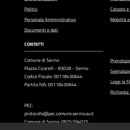
Politici
Catasto e
Personale Amministrativo
Mobilità e
Documenti e dati
CONTATTI
Comune di Serino
Prenotaz
Piazza Cicarelli - 83028 - Serino
Segnalazi
Codice Fiscale: 00118430644
Leggi le 
Partita IVA: 00118430644
Richiesta
PEC:
protocollo@pec.comune.serino.av.it
Comune di Serino: 0825.594025
Polizia Municipale: 0825.592313