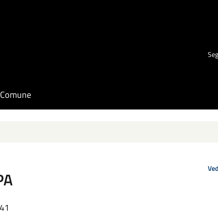
Seg
il Comune
Ved
PA
:41