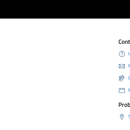
Cont
Prob