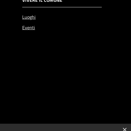
Luoghi
Eventi
×