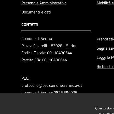
Personale Amministrativo
Mobilità e
Documenti e dati
CONTATTI
Comune di Serino
Prenotaz
Piazza Cicarelli - 83028 - Serino
Segnalazi
Codice Fiscale: 00118430644
Leggi le 
Partita IVA: 00118430644
Richiesta
PEC:
protocollo@pec.comune.serino.av.it
Comune di Serino: 0825.594025
Polizia Municipale: 0825.592313
Ufficio del Sindaco: 0825.594660
Questo sito 
Ufficio Assessori: 0825.594296
alla navig