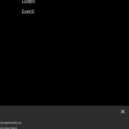
Luoghi
Eventi
×
nzionamento e
nformazioni