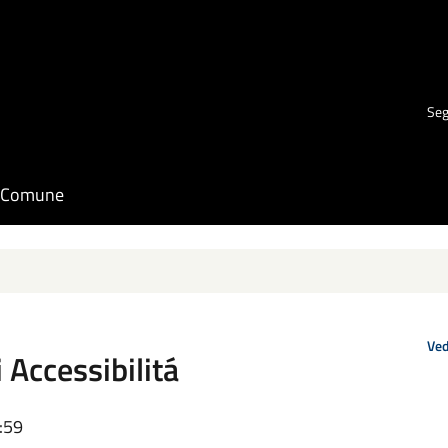
Seg
il Comune
Ved
 Accessibilitá
:59