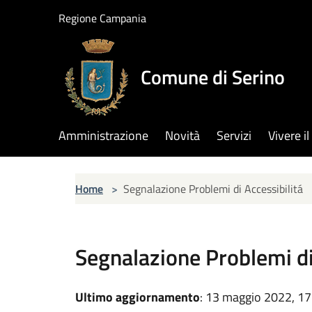
Salta al contenuto principale
Regione Campania
Comune di Serino
Amministrazione
Novità
Servizi
Vivere 
Home
>
Segnalazione Problemi di Accessibilitá
Segnalazione Problemi di
Ultimo aggiornamento
: 13 maggio 2022, 17