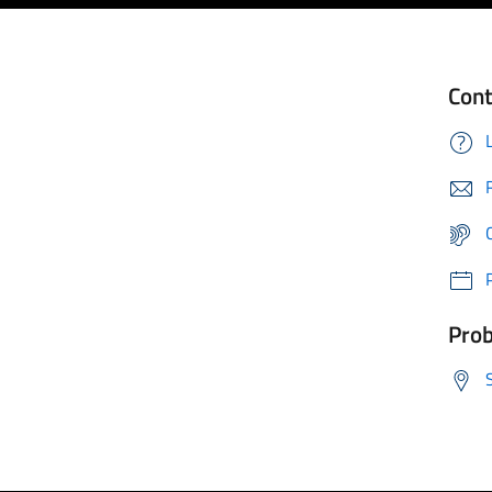
Cont
Prob