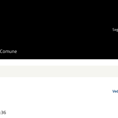
Seg
il Comune
Ved
:36