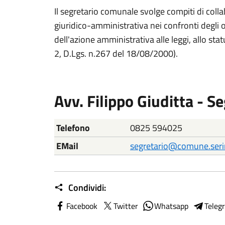
Il segretario comunale svolge compiti di coll
giuridico-amministrativa nei confronti degli o
dell'azione amministrativa alle leggi, allo st
2, D.Lgs. n.267 del 18/08/2000).
Avv. Filippo Giuditta - 
Nome
Descrizione
Telefono
0825 594025
EMail
segretario@comune.serin
Condividi:
Facebook
Twitter
Whatsapp
Teleg