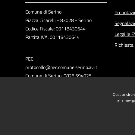
Comune di Serino
Prenotaz
Piazza Cicarelli - 83028 - Serino
Segnalazi
Codice Fiscale: 00118430644
Leggi le 
Partita IVA: 00118430644
Richiesta
PEC:
protocollo@pec.comune.serino.av.it
Comune di Serino: 0825.594025
Polizia Municipale: 0825.592313
Ufficio del Sindaco: 0825.594660
Questo sito 
Ufficio Assessori: 0825.594296
alla navig