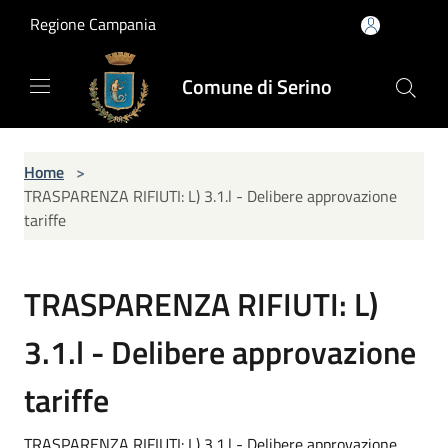
Salta al contenuto principale
Regione Campania
Comune di Serino
Home
>
TRASPARENZA RIFIUTI: L) 3.1.l - Delibere approvazione
tariffe
TRASPARENZA RIFIUTI: L)
3.1.l - Delibere approvazione
tariffe
TRASPARENZA RIFIUTI: L) 3.1.l - Delibere approvazione