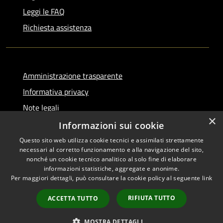
Leggi le FAQ
Richiesta assistenza
Amministrazione trasparente
Informativa privacy
Note legali
×
Dichiarazione di accessibilità
Informazioni sui cookie
Questo sito web utilizza cookie tecnici e assimilati strettamente
necessari al corretto funzionamento e alla navigazione del sito,
nonché un cookie tecnico analitico al solo fine di elaborare
informazioni statistiche, aggregate e anonime.
RSS
Copyright © 2026 • Comune di
Per maggiori dettagli, può consultare la cookie policy al seguente
link
Accessibilità
Serino • Powered by
Privacy
Municipium
Accesso
•
RIFIUTA TUTTO
ACCETTA TUTTO
Cookie
redazione
Mappa del sito
MOSTRA DETTAGLI