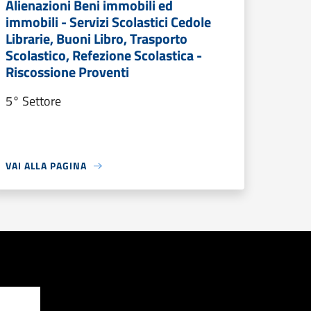
Alienazioni Beni immobili ed
immobili - Servizi Scolastici Cedole
Librarie, Buoni Libro, Trasporto
Scolastico, Refezione Scolastica -
Riscossione Proventi
5° Settore
VAI ALLA PAGINA