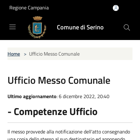
Salta al contenuto principale
Regione Campania
Comune di Serino
Home
>
Ufficio Messo Comunale
Ufficio Messo Comunale
Ultimo aggiornamento
: 6 dicembre 2022, 20:40
- Competenze Ufficio
Il messo provvede alla notificazione dell'atto consegnando
una copia dello stesso al suo destinatario ed apponendo