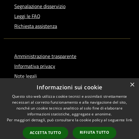
Segnalazione disservizio
Leggi le FAQ
Richiesta assistenza
Amministrazione trasparente
Informativa privacy
Note legali
×
Dichiarazione di accessibilità
Informazioni sui cookie
Questo sito web utilizza cookie tecnici e assimilati strettamente
necessari al corretto funzionamento e alla navigazione del sito,
nonché un cookie tecnico analitico al solo fine di elaborare
informazioni statistiche, aggregate e anonime.
RSS
Copyright © 2026 • Comune di
Per maggiori dettagli, può consultare la cookie policy al seguente
link
Accessibilità
Serino • Powered by
Privacy
Municipium
Accesso
•
RIFIUTA TUTTO
ACCETTA TUTTO