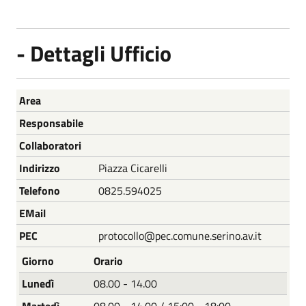
- Dettagli Ufficio
Nome
Descrizione
Area
Responsabile
Collaboratori
Indirizzo
Piazza Cicarelli
Telefono
0825.594025
EMail
PEC
protocollo@pec.comune.serino.av.it
Giorno
Orario
Lunedì
08.00 - 14.00
Martedì
08.00 - 14.00 / 15:00 - 18:00