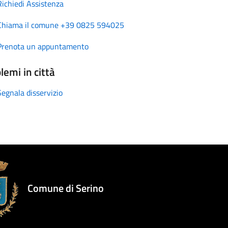
Richiedi Assistenza
Chiama il comune +39 0825 594025
Prenota un appuntamento
lemi in città
Segnala disservizio
Comune di Serino