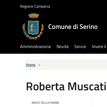
Salta al contenuto principale
Regione Campania
Comune di Serino
Amministrazione
Novità
Servizi
Vivere 
Home
>
Roberta Muscati
INDICE DELLA PAGINA