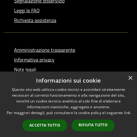
Segnalazione disservizio
Leggi le FAQ
Richiesta assistenza
Amministrazione trasparente
Informativa privacy
Note legali
×
Dichiarazione di accessibilità
Informazioni sui cookie
Questo sito web utilizza cookie tecnici e assimilati strettamente
necessari al corretto funzionamento e alla navigazione del sito,
nonché un cookie tecnico analitico al solo fine di elaborare
informazioni statistiche, aggregate e anonime.
RSS
Copyright © 2026 • Comune di
Per maggiori dettagli, può consultare la cookie policy al seguente
link
Accessibilità
Serino • Powered by
Privacy
Municipium
Accesso
•
RIFIUTA TUTTO
ACCETTA TUTTO
Cookie
redazione