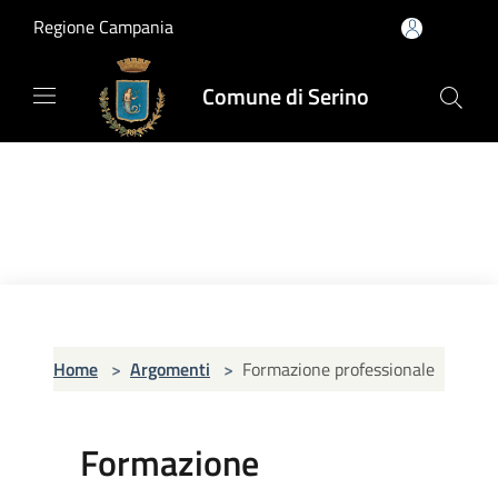
Salta al contenuto principale
Regione Campania
Comune di Serino
Home
>
Argomenti
>
Formazione professionale
Formazione