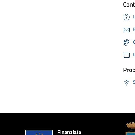
Cont
Prob