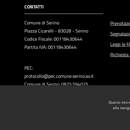
CONTATTI
Comune di Serino
Prenotaz
Piazza Cicarelli - 83028 - Serino
Segnalazi
Codice Fiscale: 00118430644
Leggi le 
Partita IVA: 00118430644
Richiesta
PEC:
protocollo@pec.comune.serino.av.it
Comune di Serino: 0825.594025
Polizia Municipale: 0825.592313
Ufficio del Sindaco: 0825.594660
Questo sito 
Ufficio Assessori: 0825.594296
alla navig