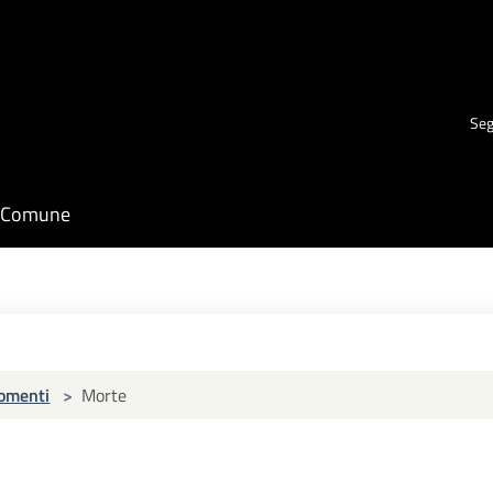
Seg
il Comune
omenti
>
Morte