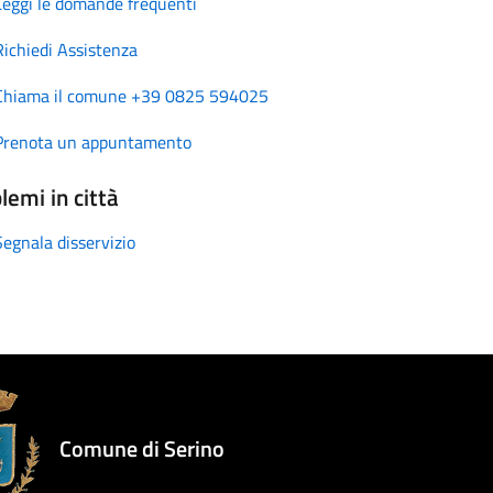
Leggi le domande frequenti
Richiedi Assistenza
Chiama il comune +39 0825 594025
Prenota un appuntamento
lemi in città
Segnala disservizio
Comune di Serino