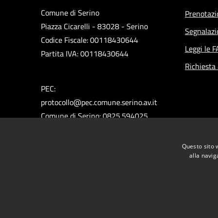
Comune di Serino
Prenotaz
Piazza Cicarelli - 83028 - Serino
Segnalazi
Codice Fiscale: 00118430644
Leggi le 
Partita IVA: 00118430644
Richiesta
PEC:
protocollo@pec.comune.serino.av.it
Comune di Serino: 0825.594025
Polizia Municipale: 0825.592313
Ufficio del Sindaco: 0825.594660
Questo sito 
Ufficio Assessori: 0825.594296
alla navig
RSS
Accessibilità
Privacy
Cookie
Mappa de