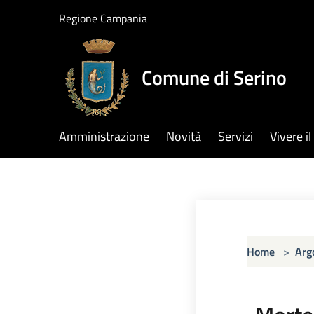
Salta al contenuto principale
Regione Campania
Comune di Serino
Amministrazione
Novità
Servizi
Vivere 
Home
>
Arg