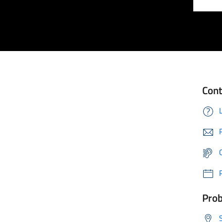
Cont
Prob