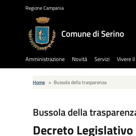
Salta al contenuto principale
Regione Campania
Comune di Serino
Amministrazione
Novità
Servizi
Vivere 
Home
>
Bussola della trasparenza
Bussola della trasparenz
Decreto Legislativo