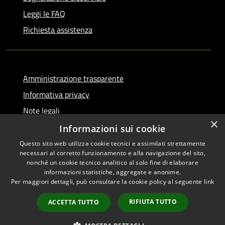
Leggi le FAQ
Richiesta assistenza
Amministrazione trasparente
Informativa privacy
Note legali
×
Dichiarazione di accessibilità
Informazioni sui cookie
Questo sito web utilizza cookie tecnici e assimilati strettamente
necessari al corretto funzionamento e alla navigazione del sito,
nonché un cookie tecnico analitico al solo fine di elaborare
informazioni statistiche, aggregate e anonime.
RSS
Copyright © 2026 • Comune di
Per maggiori dettagli, può consultare la cookie policy al seguente
link
Accessibilità
Serino • Powered by
Privacy
Municipium
Accesso
•
RIFIUTA TUTTO
ACCETTA TUTTO
Cookie
redazione