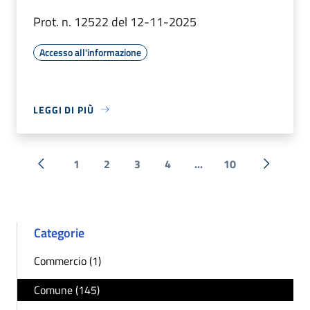
Prot. n. 12522 del 12-11-2025
Accesso all'informazione
LEGGI DI PIÙ
1
2
3
4
...
10
« Precedente
Successi
Categorie
Commercio (1)
Comune (145)