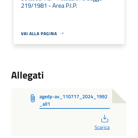
219/1981 - Area P.I.P.
VAI ALLA PAGINA
Allegati
agedp-av_110717_2024_1992
_all1
PDF
Scarica