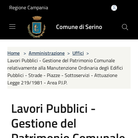
Salta al contenuto principale
Regione Campania
Comune di Serino
Home
>
Amministrazione
>
Uffici
>
Lavori Pubblici - Gestione del Patrimonio Comunale
relativamente alla Manutenzione Ordinaria degli Edifici
Pubblici - Strade - Piazze - Sottoservizi - Attuazione
Legge 219/1981 - Area P.I.P.
Lavori Pubblici -
Gestione del
Patrimonio Comunale