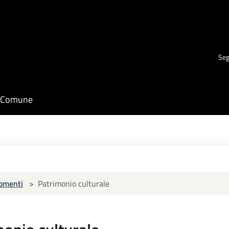
Seg
il Comune
omenti
>
Patrimonio culturale