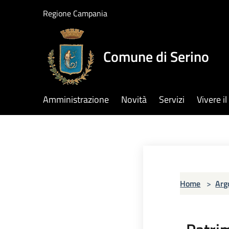
Salta al contenuto principale
Regione Campania
Comune di Serino
Amministrazione
Novità
Servizi
Vivere 
Home
>
Arg