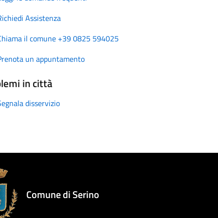
Richiedi Assistenza
Chiama il comune +39 0825 594025
Prenota un appuntamento
lemi in città
Segnala disservizio
Comune di Serino