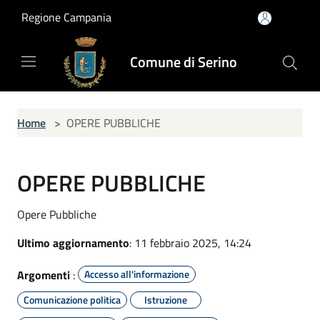
Salta al contenuto principale
Regione Campania
Comune di Serino
Home
>
OPERE PUBBLICHE
OPERE PUBBLICHE
Opere Pubbliche
Ultimo aggiornamento
: 11 febbraio 2025, 14:24
Argomenti
:
Accesso all'informazione
Comunicazione politica
Istruzione